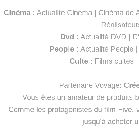
Cinéma
:
Actualité Cinéma
|
Cinéma de A
Réalisateur
Dvd
:
Actualité DVD
|
D
People
:
Actualité People
Culte
:
Films cultes
Partenaire Voyage:
Cré
Vous êtes un amateur de produits
b
Comme les protagonistes du film Five, v
jusqu'à
acheter 