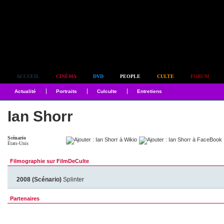
Simplement culte
ACCUEIL
CINÉMA
DVD
PEOPLE
CULTE
FORUM
Actualité
Portraits
Culculte
Entretiens
Ian Shorr
Scénario
États-Unis
Filmographie sur FilmDeCulte
2008 (Scénario)
Splinter
Partenaires