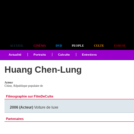
Simplement culte
ACCUEIL
CINÉMA
DVD
PEOPLE
CULTE
FORUM
Actualité
Portraits
Culculte
Entretiens
Huang Chen-Lung
Acteur
Chine, République populaire de
Filmographie sur FilmDeCulte
2006 (Acteur)
Voiture de luxe
Partenaires