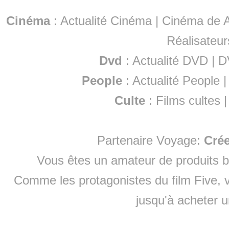
Cinéma
:
Actualité Cinéma
|
Cinéma de A
Réalisateur
Dvd
:
Actualité DVD
|
D
People
:
Actualité People
Culte
:
Films cultes
Partenaire Voyage:
Cré
Vous êtes un amateur de produits
b
Comme les protagonistes du film Five, v
jusqu'à
acheter 