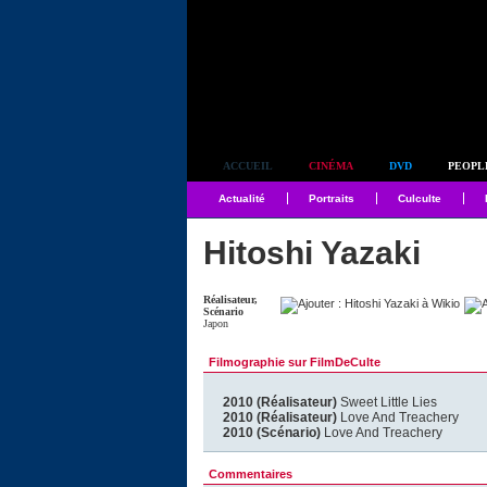
Simplement culte
ACCUEIL
CINÉMA
DVD
PEOPL
Actualité
Portraits
Culculte
Hitoshi Yazaki
Réalisateur,
Scénario
Japon
Filmographie sur FilmDeCulte
2010 (Réalisateur)
Sweet Little Lies
2010 (Réalisateur)
Love And Treachery
2010 (Scénario)
Love And Treachery
Commentaires