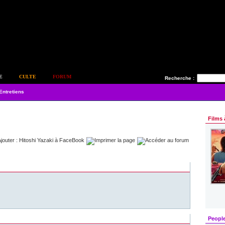
E
CULTE
FORUM
Recherche :
Entretiens
Films 
Peopl