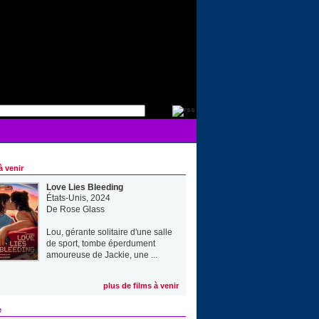
à venir
Love Lies Bleeding
États-Unis, 2024
De
Rose Glass
Lou, gérante solitaire d'une salle
de sport, tombe éperdument
amoureuse de Jackie, une ...
plus de films à venir
e