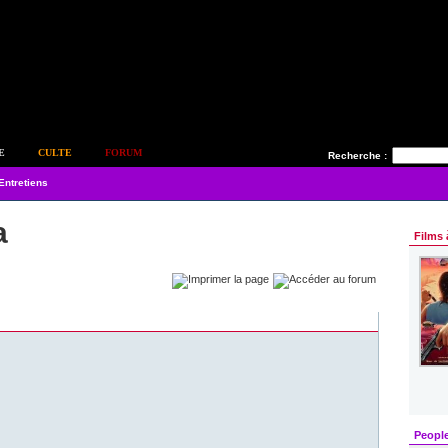
E
CULTE
FORUM
Recherche :
Entretiens
a
Films 
Peopl