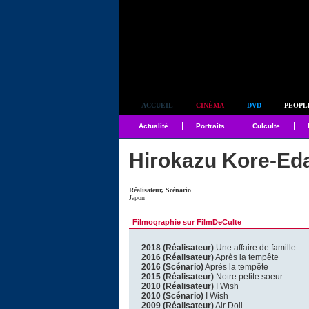
Simplement culte
ACCUEIL
CINÉMA
DVD
PEOPL
Actualité
Portraits
Culculte
Hirokazu Kore-Ed
Réalisateur, Scénario
Japon
Filmographie sur FilmDeCulte
2018 (Réalisateur)
Une affaire de famille
2016 (Réalisateur)
Après la tempête
2016 (Scénario)
Après la tempête
2015 (Réalisateur)
Notre petite soeur
2010 (Réalisateur)
I Wish
2010 (Scénario)
I Wish
2009 (Réalisateur)
Air Doll