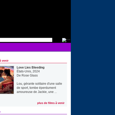
à venir
Love Lies Bleeding
États-Unis, 2024
De
Rose Glass
Lou, gérante solitaire d'une salle
de sport, tombe éperdument
amoureuse de Jackie, une ...
plus de films à venir
e