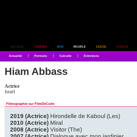
Simplement culte
ACCUEIL
CINÉMA
DVD
PEOPLE
CULTE
FORUM
Actualité
Portraits
Culculte
Entretiens
Hiam Abbass
Actrice
Israël
Filmographie sur FilmDeCulte
2019 (Actrice)
Hirondelle de Kaboul (Les)
2010 (Actrice)
Miral
2008 (Actrice)
Visitor (The)
2007 (Actrice)
Dialogue avec mon jardinier