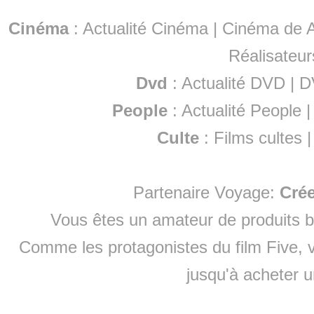
Cinéma
:
Actualité Cinéma
|
Cinéma de A
Réalisateur
Dvd
:
Actualité DVD
|
D
People
:
Actualité People
Culte
:
Films cultes
Partenaire Voyage:
Cré
Vous êtes un amateur de produits
b
Comme les protagonistes du film Five, v
jusqu'à
acheter 