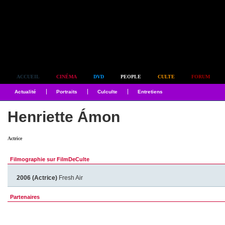
Simplement culte
ACCUEIL
CINÉMA
DVD
PEOPLE
CULTE
FORUM
Actualité
Portraits
Culculte
Entretiens
Henriette Ámon
Actrice
Filmographie sur FilmDeCulte
2006 (Actrice)
Fresh Air
Partenaires