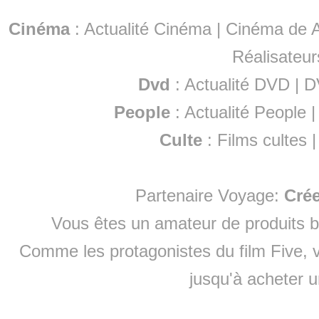
Cinéma
:
Actualité Cinéma
|
Cinéma de A
Réalisateur
Dvd
:
Actualité DVD
|
D
People
:
Actualité People
Culte
:
Films cultes
Partenaire Voyage:
Cré
Vous êtes un amateur de produits
b
Comme les protagonistes du film Five, v
jusqu'à
acheter 