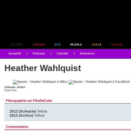
Simplement culte
ACCUEIL
CINÉMA
DVD
PEOPLE
CULTE
FORUM
Actualité
Portraits
Culculte
Entretiens
Heather Wahlquist
Scénario, Actrice
États-Unis
Filmographie sur FilmDeCulte
2012 (Scénario)
Yellow
2012 (Actrice)
Yellow
Commentaires