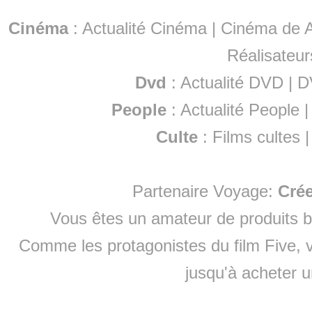
Cinéma
:
Actualité Cinéma
|
Cinéma de A
Réalisateur
Dvd
:
Actualité DVD
|
D
People
:
Actualité People
Culte
:
Films cultes
Partenaire Voyage:
Cré
Vous êtes un amateur de produits
b
Comme les protagonistes du film Five, v
jusqu'à
acheter 