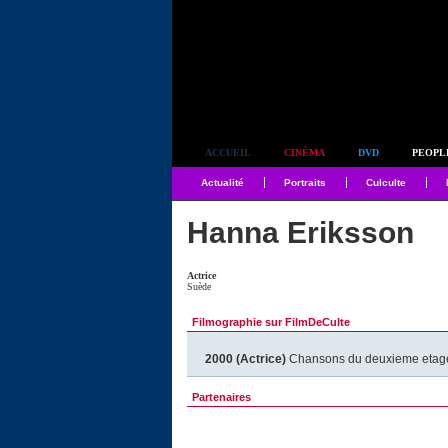
Simplement culte
ACCUEIL
CINÉMA
DVD
PEOPL
Actualité
Portraits
Culculte
Hanna Eriksson
Actrice
Suède
Filmographie sur FilmDeCulte
2000 (Actrice)
Chansons du deuxieme etag
Partenaires