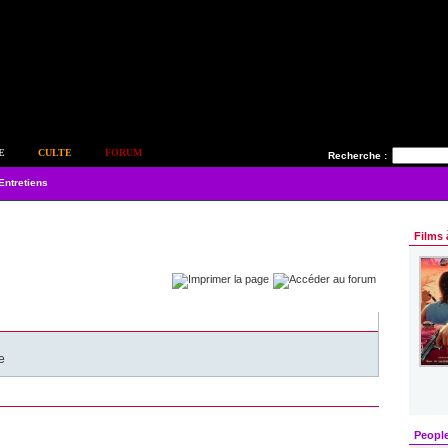
E
CULTE
FORUM
Recherche :
Entretiens
Films 
e
Peopl