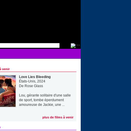
à venir
Love Lies Bleeding
États-Unis, 2024
De
Rose Glass
Lou, gérante solitaire d'une salle
de sport, tombe éperdument
amoureuse de Jackie, une ...
plus de films à venir
e