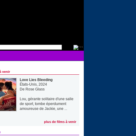
à venir
Love Lies Bleeding
États-Unis, 2024
De
Rose Glass
Lou, gérante solitaire d'une salle
de sport, tombe éperdument
amoureuse de Jackie, une ...
plus de films à venir
e