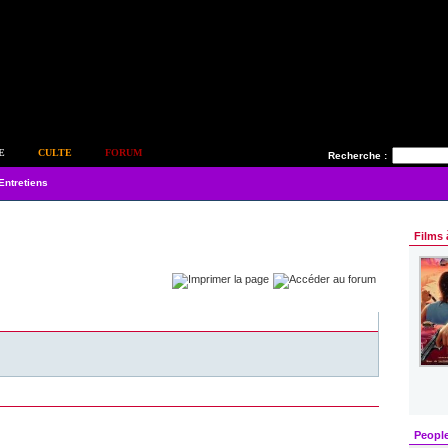
E
CULTE
FORUM
Recherche :
Entretiens
Films 
Peopl