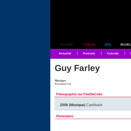
Simplement culte
ACCUEIL
CINÉMA
DVD
PEOPL
Actualité
Portraits
Culculte
Guy Farley
Musique
Royaume-Uni
Filmographie sur FilmDeCulte
2006 (Musique)
Cashback
Partenaires