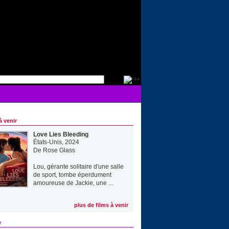
à venir
Love Lies Bleeding
États-Unis, 2024
De
Rose Glass
Lou, gérante solitaire d'une salle
de sport, tombe éperdument
amoureuse de Jackie, une ...
plus de films à venir
e