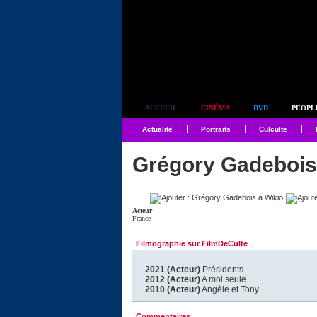
Simplement culte
ACCUEIL
CINÉMA
DVD
PEOPL
Actualité
Portraits
Culculte
Grégory Gadebois
Acteur
France
Filmographie sur FilmDeCulte
2021 (Acteur)
Présidents
2012 (Acteur)
A moi seule
2010 (Acteur)
Angèle et Tony
Commentaires