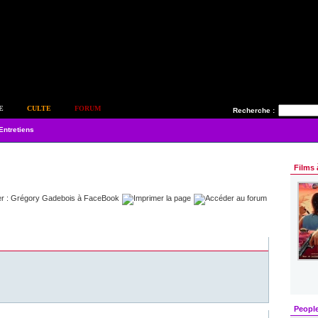
E
CULTE
FORUM
Recherche :
Entretiens
Films 
Peopl