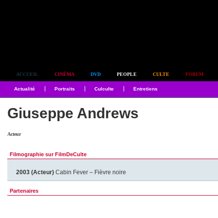
Simplement culte
ACCUEIL
CINÉMA
DVD
PEOPLE
CULTE
FORUM
Actualité
Portraits
Culculte
Entretiens
Giuseppe Andrews
Acteur
Filmographie sur FilmDeCulte
2003 (Acteur)
Cabin Fever – Fièvre noire
Partenaires