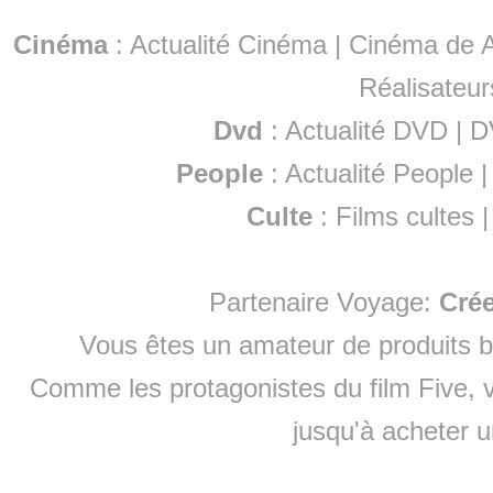
Cinéma
:
Actualité Cinéma
|
Cinéma de A
Réalisateur
Dvd
:
Actualité DVD
|
D
People
:
Actualité People
Culte
:
Films cultes
Partenaire Voyage:
Cré
Vous êtes un amateur de produits
b
Comme les protagonistes du film Five, v
jusqu'à
acheter 