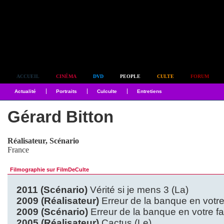
Simplement culte
ACCUEIL
CINÉMA
DVD
PEOPLE
CULTE
FORUM
Actualité
Portraits
Culculte
Entretiens
Gérard Bitton
Réalisateur, Scénario
France
Filmographie sur FilmDeCulte
2011 (Scénario)
Vérité si je mens 3 (La)
2009 (Réalisateur)
Erreur de la banque en votre
2009 (Scénario)
Erreur de la banque en votre f
2005 (Réalisateur)
Cactus (Le)