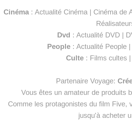
Cinéma
:
Actualité Cinéma
|
Cinéma de A
Réalisateur
Dvd
:
Actualité DVD
|
D
People
:
Actualité People
Culte
:
Films cultes
Partenaire Voyage:
Cré
Vous êtes un amateur de produits
b
Comme les protagonistes du film Five, v
jusqu'à
acheter 