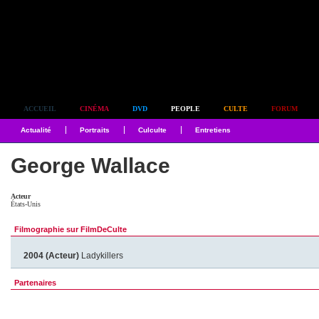
Simplement culte
ACCUEIL
CINÉMA
DVD
PEOPLE
CULTE
FORUM
Actualité
Portraits
Culculte
Entretiens
George Wallace
Acteur
États-Unis
Filmographie sur FilmDeCulte
2004 (Acteur)
Ladykillers
Partenaires