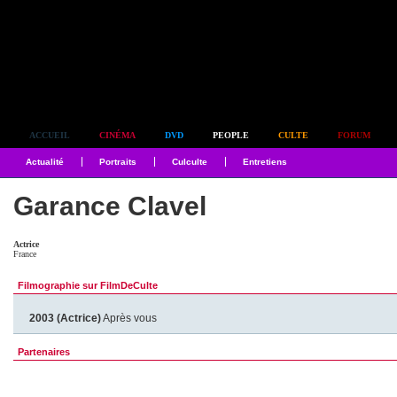
Simplement culte
ACCUEIL
CINÉMA
DVD
PEOPLE
CULTE
FORUM
Actualité
Portraits
Culculte
Entretiens
Garance Clavel
Actrice
France
Filmographie sur FilmDeCulte
2003 (Actrice)
Après vous
Partenaires