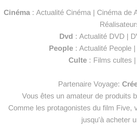
Cinéma
:
Actualité Cinéma
|
Cinéma de A
Réalisateur
Dvd
:
Actualité DVD
|
D
People
:
Actualité People
Culte
:
Films cultes
Partenaire Voyage:
Cré
Vous êtes un amateur de produits
b
Comme les protagonistes du film Five, v
jusqu'à
acheter 