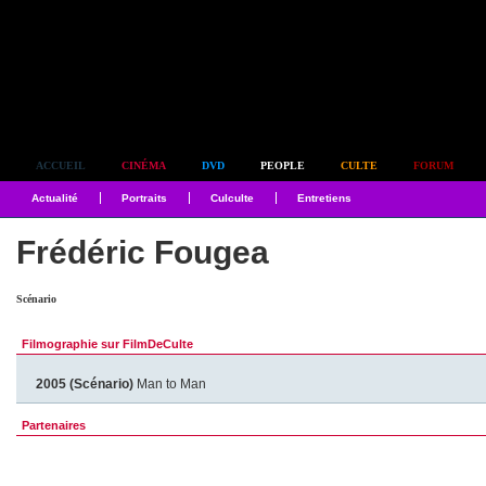
Simplement culte
ACCUEIL
CINÉMA
DVD
PEOPLE
CULTE
FORUM
Actualité
Portraits
Culculte
Entretiens
Frédéric Fougea
Scénario
Filmographie sur FilmDeCulte
2005 (Scénario)
Man to Man
Partenaires