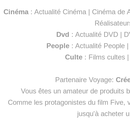
Cinéma
:
Actualité Cinéma
|
Cinéma de A
Réalisateur
Dvd
:
Actualité DVD
|
D
People
:
Actualité People
Culte
:
Films cultes
Partenaire Voyage:
Cré
Vous êtes un amateur de produits
b
Comme les protagonistes du film Five, v
jusqu'à
acheter 