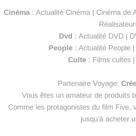
Cinéma
:
Actualité Cinéma
|
Cinéma de A
Réalisateur
Dvd
:
Actualité DVD
|
D
People
:
Actualité People
Culte
:
Films cultes
Partenaire Voyage:
Cré
Vous êtes un amateur de produits
b
Comme les protagonistes du film Five, v
jusqu'à
acheter 