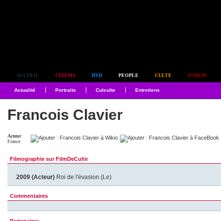
Simplement culte
ACCUEIL
CINÉMA
DVD
PEOPLE
CULTE
FORUM
Actualité
Portraits
Culculte
Entretiens
Francois Clavier
Acteur
France
Filmographie sur FilmDeCulte
2009 (Acteur)
Roi de l'évasion (Le)
Commentaires