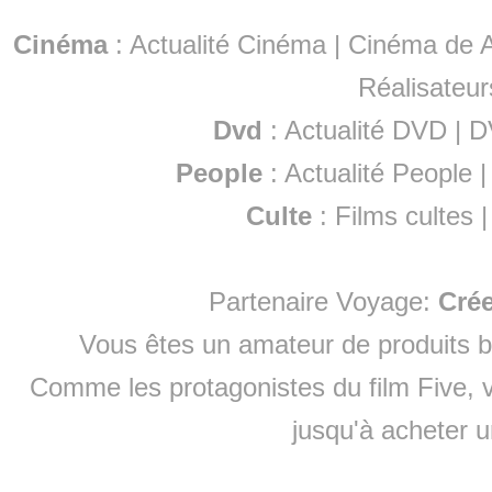
Cinéma
:
Actualité Cinéma
|
Cinéma de A
Réalisateur
Dvd
:
Actualité DVD
|
D
People
:
Actualité People
Culte
:
Films cultes
Partenaire Voyage:
Cré
Vous êtes un amateur de produits
b
Comme les protagonistes du film Five, v
jusqu'à
acheter 