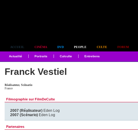
Simplement culte
ACCUEIL
CINÉMA
DVD
PEOPLE
CULTE
FORUM
Actualité
Portraits
Culculte
Entretiens
Franck Vestiel
Réalisateur, Scénario
France
Filmographie sur FilmDeCulte
2007 (Réalisateur)
Eden Log
2007 (Scénario)
Eden Log
Partenaires