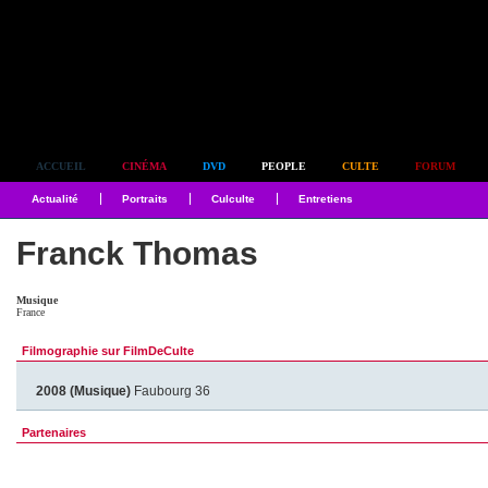
Simplement culte
ACCUEIL
CINÉMA
DVD
PEOPLE
CULTE
FORUM
Actualité
Portraits
Culculte
Entretiens
Franck Thomas
Musique
France
Filmographie sur FilmDeCulte
2008 (Musique)
Faubourg 36
Partenaires