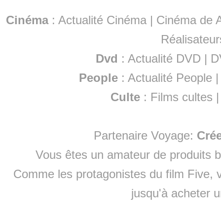
Cinéma
:
Actualité Cinéma
|
Cinéma de A
Réalisateur
Dvd
:
Actualité DVD
|
D
People
:
Actualité People
Culte
:
Films cultes
Partenaire Voyage:
Cré
Vous êtes un amateur de produits
b
Comme les protagonistes du film Five, v
jusqu'à
acheter 