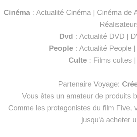
Cinéma
:
Actualité Cinéma
|
Cinéma de A
Réalisateur
Dvd
:
Actualité DVD
|
D
People
:
Actualité People
Culte
:
Films cultes
Partenaire Voyage:
Cré
Vous êtes un amateur de produits
b
Comme les protagonistes du film Five, v
jusqu'à
acheter 