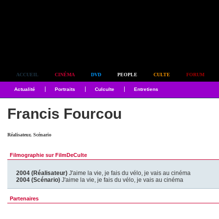
Simplement culte
ACCUEIL
CINÉMA
DVD
PEOPLE
CULTE
FORUM
Actualité
Portraits
Culculte
Entretiens
Francis Fourcou
Réalisateur, Scénario
Filmographie sur FilmDeCulte
2004 (Réalisateur)
J'aime la vie, je fais du vélo, je vais au cinéma
2004 (Scénario)
J'aime la vie, je fais du vélo, je vais au cinéma
Partenaires