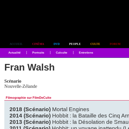
Simplement culte
ACCUEIL
CINÉMA
DVD
PEOPLE
CULTE
FORUM
Actualité
Portraits
Culculte
Entretiens
Fran Walsh
Scénario
Nouvelle-Zélande
Filmographie sur FilmDeCulte
2018 (Scénario)
Mortal Engines
2014 (Scénario)
Hobbit : la Bataille des Cinq A
2013 (Scénario)
Hobbit : la Désolation de Smau
2011 (Scénario)
Hobbit: un voyage inattendu (L