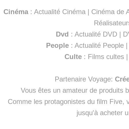
Cinéma
:
Actualité Cinéma
|
Cinéma de A
Réalisateur
Dvd
:
Actualité DVD
|
D
People
:
Actualité People
Culte
:
Films cultes
Partenaire Voyage:
Cré
Vous êtes un amateur de produits
b
Comme les protagonistes du film Five, v
jusqu'à
acheter 