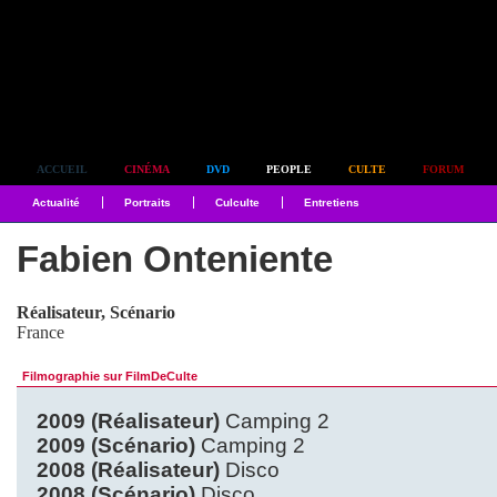
Simplement culte
ACCUEIL
CINÉMA
DVD
PEOPLE
CULTE
FORUM
Actualité
Portraits
Culculte
Entretiens
Fabien Onteniente
Réalisateur, Scénario
France
Filmographie sur FilmDeCulte
2009 (Réalisateur)
Camping 2
2009 (Scénario)
Camping 2
2008 (Réalisateur)
Disco
2008 (Scénario)
Disco