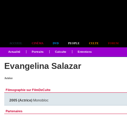
Simplement culte
ACCUEIL
CINÉMA
DVD
PEOPLE
CULTE
FORUM
Actualité
Portraits
Culculte
Entretiens
Evangelina Salazar
Actrice
Filmographie sur FilmDeCulte
2005 (Actrice)
Monobloc
Partenaires