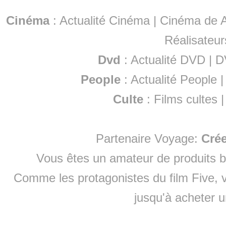
Cinéma
:
Actualité Cinéma
|
Cinéma de A
Réalisateur
Dvd
:
Actualité DVD
|
D
People
:
Actualité People
Culte
:
Films cultes
Partenaire Voyage:
Cré
Vous êtes un amateur de produits
b
Comme les protagonistes du film Five, v
jusqu'à
acheter 