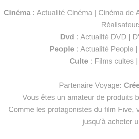
Cinéma
:
Actualité Cinéma
|
Cinéma de A
Réalisateur
Dvd
:
Actualité DVD
|
D
People
:
Actualité People
Culte
:
Films cultes
Partenaire Voyage:
Cré
Vous êtes un amateur de produits
b
Comme les protagonistes du film Five, v
jusqu'à
acheter 