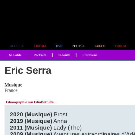
Simplement culte
ACCUEIL
CINÉMA
DVD
PEOPLE
CULTE
FORUM
Actualité
Portraits
Culculte
Entretiens
Eric Serra
Musique
France
Filmographie sur FilmDeCulte
2020 (Musique)
Prost
2019 (Musique)
Anna
2011 (Musique)
Lady (The)
2009 (Musique)
Aventures extraordinaires d'Ad