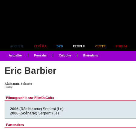
Simplement culte
ACCUEIL
CINÉMA
DVD
PEOPLE
CULTE
FORUM
Actualité
Portraits
Culculte
Entretiens
Eric Barbier
Réalisateur, Scénario
France
Filmographie sur FilmDeCulte
2006 (Réalisateur)
Serpent (Le)
2006 (Scénario)
Serpent (Le)
Partenaires