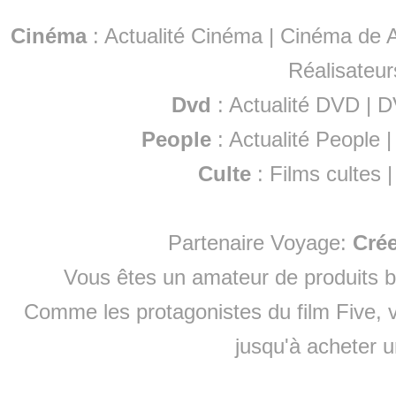
Cinéma
:
Actualité Cinéma
|
Cinéma de A
Réalisateur
Dvd
:
Actualité DVD
|
D
People
:
Actualité People
Culte
:
Films cultes
Partenaire Voyage:
Cré
Vous êtes un amateur de produits
b
Comme les protagonistes du film Five, v
jusqu'à
acheter 