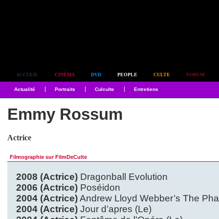
Simplement culte
ACCUEIL
CINÉMA
DVD
PEOPLE
CULTE
FORUM
Actualité
Portraits
Culculte
Entretiens
Emmy Rossum
Actrice
Filmographie sur FilmDeCulte
2008 (Actrice)
Dragonball Evolution
2006 (Actrice)
Poséidon
2004 (Actrice)
Andrew Lloyd Webber’s The Pha
2004 (Actrice)
Jour d’apres (Le)