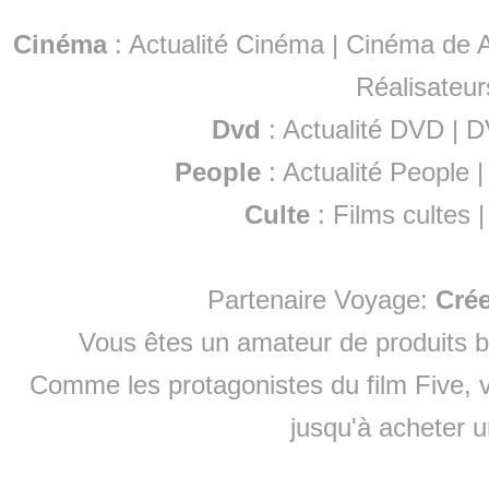
Cinéma
:
Actualité Cinéma
|
Cinéma de A
Réalisateur
Dvd
:
Actualité DVD
|
D
People
:
Actualité People
Culte
:
Films cultes
Partenaire Voyage:
Cré
Vous êtes un amateur de produits
b
Comme les protagonistes du film Five, v
jusqu'à
acheter 