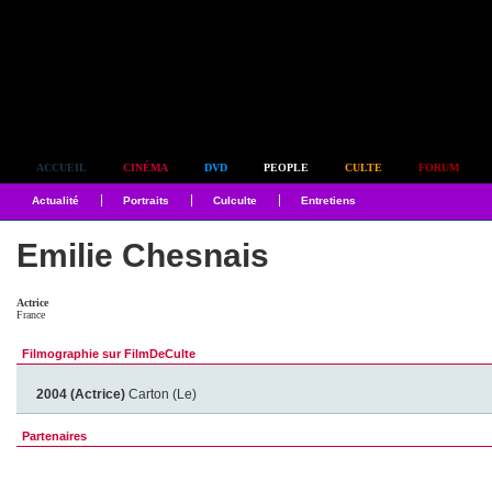
Simplement culte
ACCUEIL
CINÉMA
DVD
PEOPLE
CULTE
FORUM
Actualité
Portraits
Culculte
Entretiens
Emilie Chesnais
Actrice
France
Filmographie sur FilmDeCulte
2004 (Actrice)
Carton (Le)
Partenaires