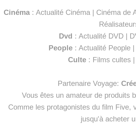
Cinéma
:
Actualité Cinéma
|
Cinéma de A
Réalisateur
Dvd
:
Actualité DVD
|
D
People
:
Actualité People
Culte
:
Films cultes
Partenaire Voyage:
Cré
Vous êtes un amateur de produits
b
Comme les protagonistes du film Five, v
jusqu'à
acheter 