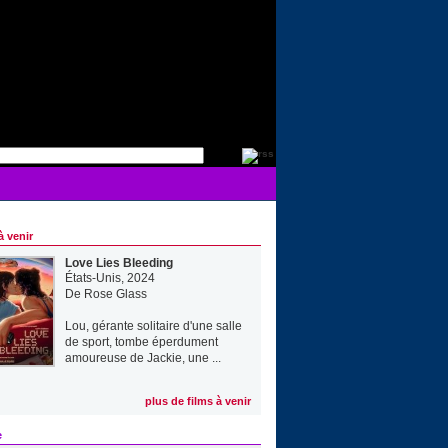
à venir
Love Lies Bleeding
États-Unis, 2024
De
Rose Glass
Lou, gérante solitaire d'une salle
de sport, tombe éperdument
amoureuse de Jackie, une ...
plus de films à venir
e