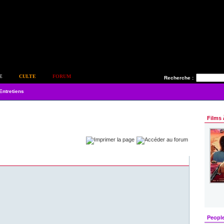
E
CULTE
FORUM
Recherche :
Entretiens
Films 
Peopl