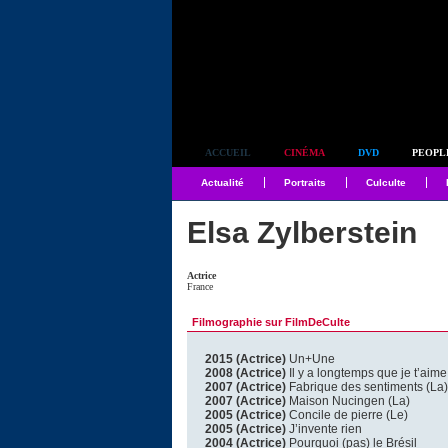
Simplement culte
ACCUEIL
CINÉMA
DVD
PEOPL
Actualité
Portraits
Culculte
Elsa Zylberstein
Actrice
France
Filmographie sur FilmDeCulte
2015 (Actrice)
Un+Une
2008 (Actrice)
Il y a longtemps que je t’aime
2007 (Actrice)
Fabrique des sentiments (La)
2007 (Actrice)
Maison Nucingen (La)
2005 (Actrice)
Concile de pierre (Le)
2005 (Actrice)
J’invente rien
2004 (Actrice)
Pourquoi (pas) le Brésil