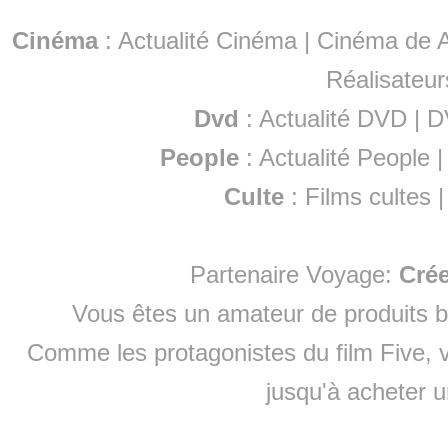
Cinéma
:
Actualité Cinéma
|
Cinéma de A
Réalisateur
Dvd
:
Actualité DVD
|
D
People
:
Actualité People
Culte
:
Films cultes
Partenaire Voyage:
Cré
Vous êtes un amateur de produits
b
Comme les protagonistes du film Five, v
jusqu'à
acheter 