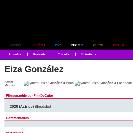
Simplement culte
ACCUEIL
CINÉMA
DVD
PEOPLE
CULTE
FORUM
Actualité
Portraits
Culculte
Entretiens
Eiza González
Actrice
Mexique
Filmographie sur FilmDeCulte
2020 (Actrice)
Bloodshot
Commentaires