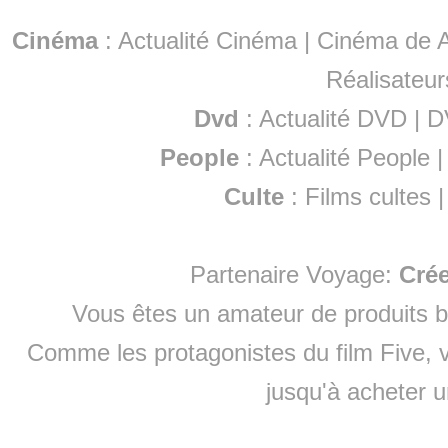
Cinéma
:
Actualité Cinéma
|
Cinéma de A
Réalisateur
Dvd
:
Actualité DVD
|
D
People
:
Actualité People
Culte
:
Films cultes
Partenaire Voyage:
Cré
Vous êtes un amateur de produits
b
Comme les protagonistes du film Five, v
jusqu'à
acheter 