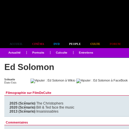
Simplement culte
ACCUEIL
CINÉMA
DVD
PEOPLE
CULTE
FORUM
Actualité
Portraits
Culculte
Entretiens
Ed Solomon
Scénario
États-Unis
Filmographie sur FilmDeCulte
2025 (Scénario)
The Christophers
2020 (Scénario)
Bill & Ted face the music
2013 (Scénario)
Insaisissables
Commentaires