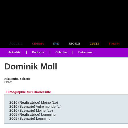
Simplement culte
ACCUEIL
CINÉMA
DVD
PEOPLE
CULTE
FORUM
Actualité
Portraits
Culculte
Entretiens
Dominik Moll
Réalisatrice, Scénario
France
Filmographie sur FilmDeCulte
2010 (Réalisatrice)
Moine (Le)
2010 (Scénario)
Autre monde (L')
2010 (Scénario)
Moine (Le)
2005 (Réalisatrice)
Lemming
2005 (Scénario)
Lemming