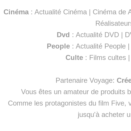
Cinéma
:
Actualité Cinéma
|
Cinéma de A
Réalisateur
Dvd
:
Actualité DVD
|
D
People
:
Actualité People
Culte
:
Films cultes
Partenaire Voyage:
Cré
Vous êtes un amateur de produits
b
Comme les protagonistes du film Five, v
jusqu'à
acheter 