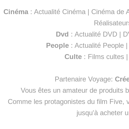
Cinéma
:
Actualité Cinéma
|
Cinéma de A
Réalisateur
Dvd
:
Actualité DVD
|
D
People
:
Actualité People
Culte
:
Films cultes
Partenaire Voyage:
Cré
Vous êtes un amateur de produits
b
Comme les protagonistes du film Five, v
jusqu'à
acheter 