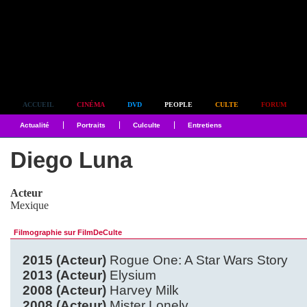
Simplement culte
ACCUEIL
CINÉMA
DVD
PEOPLE
CULTE
FORUM
Actualité
Portraits
Culculte
Entretiens
Diego Luna
Acteur
Mexique
Filmographie sur FilmDeCulte
2015 (Acteur)
Rogue One: A Star Wars Story
2013 (Acteur)
Elysium
2008 (Acteur)
Harvey Milk
2008 (Acteur)
Mister Lonely