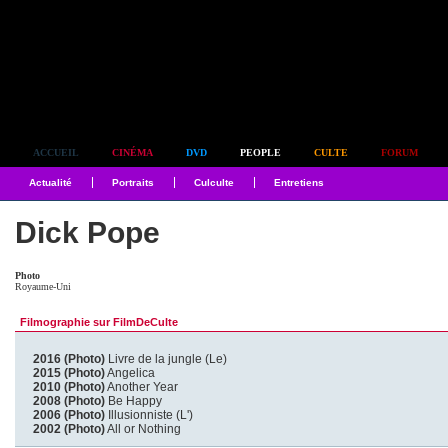
Simplement culte
ACCUEIL
CINÉMA
DVD
PEOPLE
CULTE
FORUM
Actualité
Portraits
Culculte
Entretiens
Dick Pope
Photo
Royaume-Uni
Filmographie sur FilmDeCulte
2016 (Photo)
Livre de la jungle (Le)
2015 (Photo)
Angelica
2010 (Photo)
Another Year
2008 (Photo)
Be Happy
2006 (Photo)
Illusionniste (L')
2002 (Photo)
All or Nothing