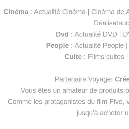
Cinéma
:
Actualité Cinéma
|
Cinéma de A
Réalisateur
Dvd
:
Actualité DVD
|
D
People
:
Actualité People
Culte
:
Films cultes
Partenaire Voyage:
Cré
Vous êtes un amateur de produits
b
Comme les protagonistes du film Five, v
jusqu'à
acheter 