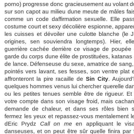
porno) progresse donc gracieusement au volant du
sur son capot au milieu dune meute de mâles fai
comme un code daffirmation sexuelle. Elle pas
costume court et sexy décolière espionne, apparen
les cuisses et dévoiler une culotte blanche (le J
origines, sen souviendra longtemps). Hier, ell
guerrière cachée derrière ce visage de poupée 
garde du corps dune élite de prostituées, katanas e
de lance. Défenseuse du sexe, amatrice de sang, 
pointés vers lavant, ses fesses, son ventre plat 
affronteront la pire racaille de
Sin City
. Aujourd'
quelques hommes venus lui chercher querelle da
ou les petites tenues semble être de rigueur. Et
votre compte dans son visage froid, mais cacha
demande de chaleur, et dans ses rôles bien st
fermez les yeux et repassez-vous mentalement le
dEric Prydz
Call on me
en appliquant le vis
danseuses, et on peut être sûr quelle finira par 