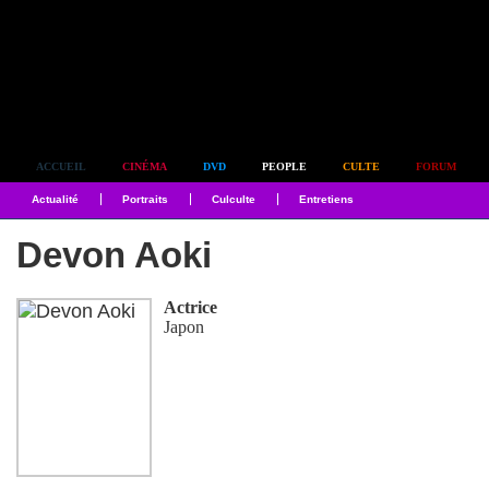
Simplement culte
ACCUEIL
CINÉMA
DVD
PEOPLE
CULTE
FORUM
Actualité
Portraits
Culculte
Entretiens
Devon Aoki
Actrice
Japon