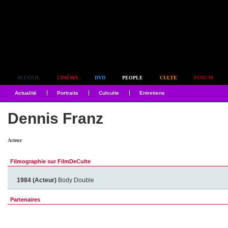
Simplement culte
ACCUEIL
CINÉMA
DVD
PEOPLE
CULTE
FORUM
Actualité
Portraits
Culculte
Entretiens
Dennis Franz
Acteur
Filmographie sur FilmDeCulte
1984 (Acteur)
Body Double
Partenaires