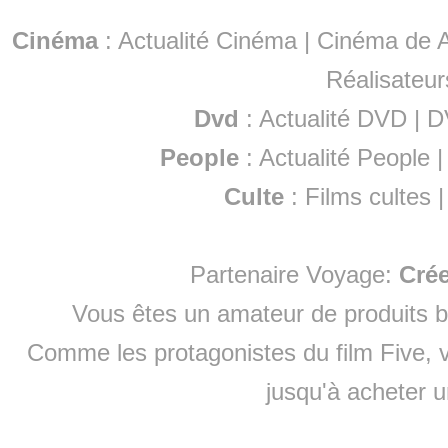
Cinéma
:
Actualité Cinéma
|
Cinéma de A
Réalisateur
Dvd
:
Actualité DVD
|
D
People
:
Actualité People
Culte
:
Films cultes
Partenaire Voyage:
Cré
Vous êtes un amateur de produits
b
Comme les protagonistes du film Five, v
jusqu'à
acheter 