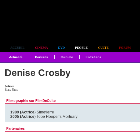
Simplement culte
ACCUEIL
CINÉMA
DVD
PEOPLE
CULTE
FORUM
Actualité
Portraits
Culculte
Entretiens
Denise Crosby
Actrice
États-Unis
Filmographie sur FilmDeCulte
1989 (Actrice)
Simetierre
2005 (Actrice)
Tobe Hooper’s Mortuary
Partenaires