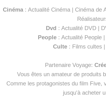
Cinéma
:
Actualité Cinéma
|
Cinéma de A
Réalisateur
Dvd
:
Actualité DVD
|
D
People
:
Actualité People
Culte
:
Films cultes
Partenaire Voyage:
Cré
Vous êtes un amateur de produits
b
Comme les protagonistes du film Five, v
jusqu'à
acheter 