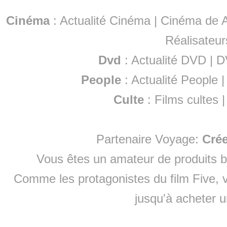
Cinéma
:
Actualité Cinéma
|
Cinéma de A
Réalisateur
Dvd
:
Actualité DVD
|
D
People
:
Actualité People
Culte
:
Films cultes
Partenaire Voyage:
Cré
Vous êtes un amateur de produits
b
Comme les protagonistes du film Five, v
jusqu'à
acheter 