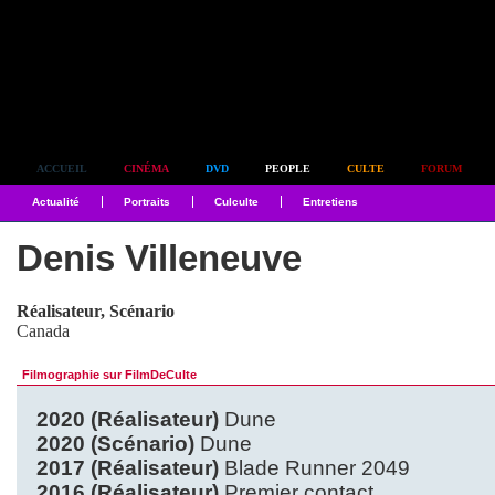
Simplement culte
ACCUEIL
CINÉMA
DVD
PEOPLE
CULTE
FORUM
Actualité
Portraits
Culculte
Entretiens
Denis Villeneuve
Réalisateur, Scénario
Canada
Filmographie sur FilmDeCulte
2020 (Réalisateur)
Dune
2020 (Scénario)
Dune
2017 (Réalisateur)
Blade Runner 2049
2016 (Réalisateur)
Premier contact