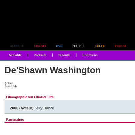
Simplement culte
ACCUEIL
CINÉMA
DVD
PEOPLE
CULTE
FORUM
Actualité
Portraits
Culculte
Entretiens
De'Shawn Washington
Acteur
États-Unis
Filmographie sur FilmDeCulte
2006 (Acteur)
Sexy Dance
Partenaires