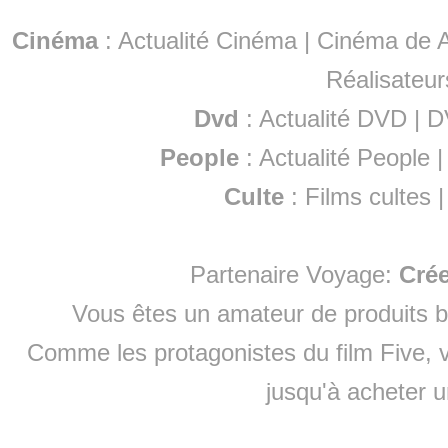
Cinéma
:
Actualité Cinéma
|
Cinéma de A
Réalisateur
Dvd
:
Actualité DVD
|
D
People
:
Actualité People
Culte
:
Films cultes
Partenaire Voyage:
Cré
Vous êtes un amateur de produits
b
Comme les protagonistes du film Five, v
jusqu'à
acheter 