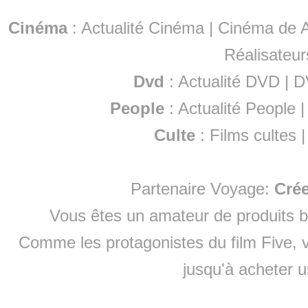
Cinéma
:
Actualité Cinéma
|
Cinéma de A
Réalisateur
Dvd
:
Actualité DVD
|
D
People
:
Actualité People
Culte
:
Films cultes
Partenaire Voyage:
Cré
Vous êtes un amateur de produits
b
Comme les protagonistes du film Five, v
jusqu'à
acheter 