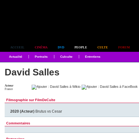
Simplement culte
ACCUEIL
CINÉMA
DVD
PEOPLE
CULTE
FORUM
Actualité
Portraits
Culculte
Entretiens
David Salles
Acteur
France
Filmographie sur FilmDeCulte
2020 (Acteur)
Brutus vs Cesar
Commentaires