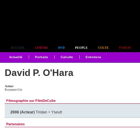
Simplement culte
ACCUEIL
CINÉMA
DVD
PEOPLE
CULTE
FORUM
Actualité
Portraits
Culculte
Entretiens
David P. O'Hara
Acteur
Royaume-Uni
Filmographie sur FilmDeCulte
2006 (Acteur)
Tristan + Yseult
Partenaires