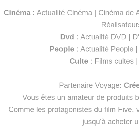
Cinéma
:
Actualité Cinéma
|
Cinéma de A
Réalisateur
Dvd
:
Actualité DVD
|
D
People
:
Actualité People
Culte
:
Films cultes
Partenaire Voyage:
Cré
Vous êtes un amateur de produits
b
Comme les protagonistes du film Five, v
jusqu'à
acheter 