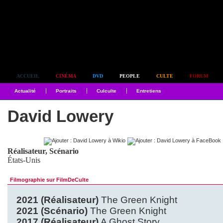
Simplement culte
ACCUEIL
CINÉMA
DVD
PEOPLE
CULTE
FORUM
Actualité
Portraits
Culculte
Entretiens
David Lowery
Réalisateur, Scénario
États-Unis
Filmographie sur FilmDeCulte
2021 (Réalisateur)
The Green Knight
2021 (Scénario)
The Green Knight
2017 (Réalisateur)
A Ghost Story