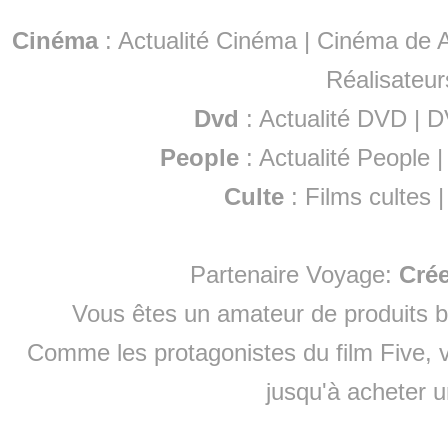
Cinéma
:
Actualité Cinéma
|
Cinéma de A
Réalisateur
Dvd
:
Actualité DVD
|
D
People
:
Actualité People
Culte
:
Films cultes
Partenaire Voyage:
Cré
Vous êtes un amateur de produits
b
Comme les protagonistes du film Five, v
jusqu'à
acheter 