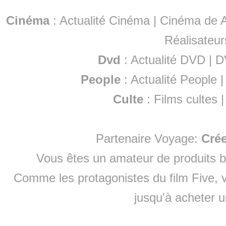
Cinéma
:
Actualité Cinéma
|
Cinéma de A
Réalisateur
Dvd
:
Actualité DVD
|
D
People
:
Actualité People
Culte
:
Films cultes
Partenaire Voyage:
Cré
Vous êtes un amateur de produits
b
Comme les protagonistes du film Five, v
jusqu'à
acheter 