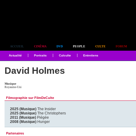
Simplement culte
ACCUEIL
CINÉMA
DVD
PEOPLE
CULTE
FORUM
Actualité
Portraits
Culculte
Entretiens
David Holmes
Musique
Royaume-Uni
Filmographie sur FilmDeCulte
2025 (Musique)
The Insider
2025 (Musique)
The Christophers
2011 (Musique)
Piégée
2008 (Musique)
Hunger
Partenaires