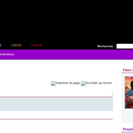
E
CULTE
FORUM
Recherche :
Entretiens
Films 
Peopl