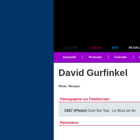
Simplement culte
ACCUEIL
CINÉMA
DVD
PEOPL
Actualité
Portraits
Culculte
David Gurfinkel
Photo, Musique
Filmographie sur FilmDeCulte
1987 (Photo)
Over the Top - Le Bras de fer
Partenaires