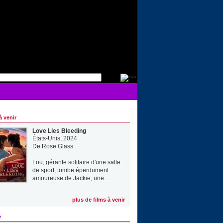
à venir
Love Lies Bleeding
États-Unis, 2024
De
Rose Glass
Lou, gérante solitaire d'une salle
de sport, tombe éperdument
amoureuse de Jackie, une ...
plus de films à venir
e