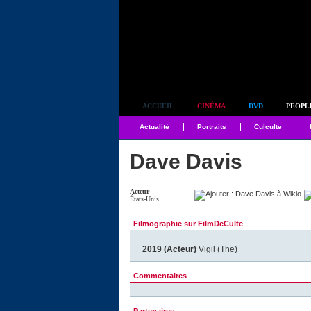
Simplement culte
ACCUEIL
CINÉMA
DVD
PEOPL
Actualité
Portraits
Culculte
Dave Davis
Acteur
États-Unis
Filmographie sur FilmDeCulte
2019 (Acteur)
Vigil (The)
Commentaires