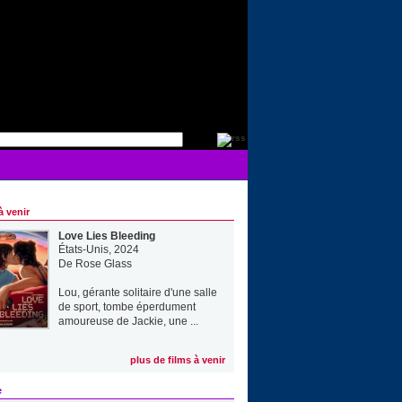
à venir
Love Lies Bleeding
États-Unis, 2024
De
Rose Glass
Lou, gérante solitaire d'une salle
de sport, tombe éperdument
amoureuse de Jackie, une ...
plus de films à venir
e