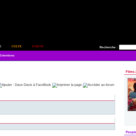
E
CULTE
FORUM
Recherche :
Entretiens
Films 
Peopl