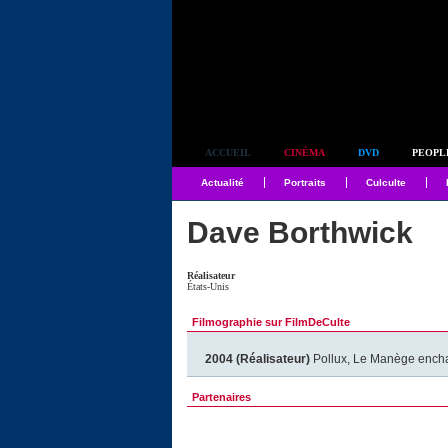
Simplement culte
ACCUEIL
CINÉMA
DVD
PEOPL
Actualité
Portraits
Culculte
Dave Borthwick
Réalisateur
États-Unis
Filmographie sur FilmDeCulte
2004 (Réalisateur)
Pollux, Le Manège ench
Partenaires