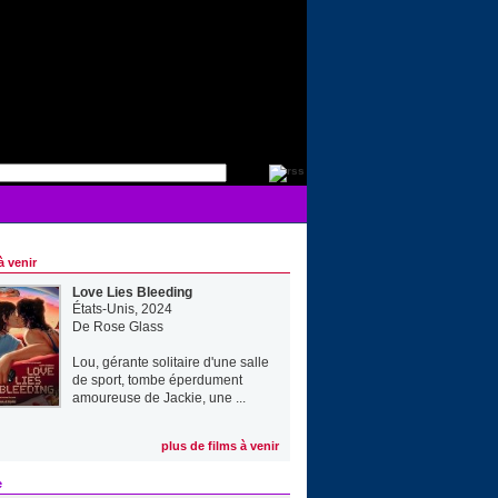
à venir
Love Lies Bleeding
États-Unis, 2024
De
Rose Glass
Lou, gérante solitaire d'une salle
de sport, tombe éperdument
amoureuse de Jackie, une ...
plus de films à venir
e