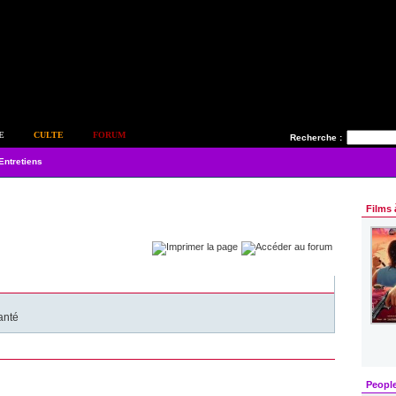
E
CULTE
FORUM
Recherche :
Entretiens
Films 
anté
Peopl