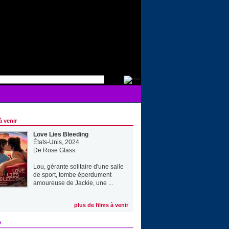
à venir
Love Lies Bleeding
États-Unis, 2024
De
Rose Glass
Lou, gérante solitaire d'une salle
de sport, tombe éperdument
amoureuse de Jackie, une ...
plus de films à venir
e