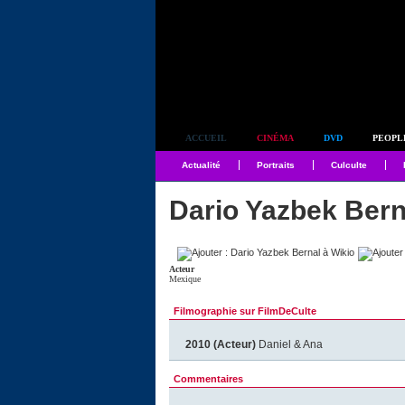
Simplement culte
ACCUEIL
CINÉMA
DVD
PEOPL
Actualité
Portraits
Culculte
Dario Yazbek Bern
Acteur
Mexique
Filmographie sur FilmDeCulte
2010 (Acteur)
Daniel & Ana
Commentaires