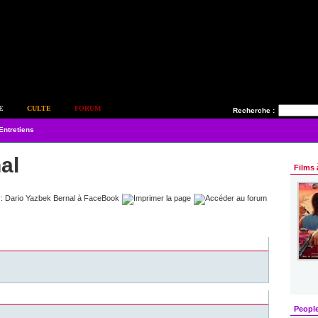
E
CULTE
FORUM
Recherche :
Entretiens
al
Films 
Peopl