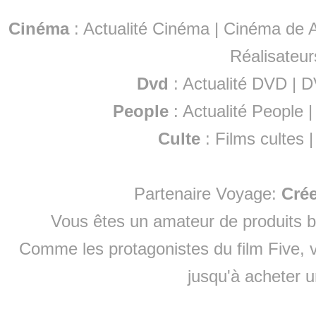
Cinéma
:
Actualité Cinéma
|
Cinéma de A
Réalisateur
Dvd
:
Actualité DVD
|
D
People
:
Actualité People
Culte
:
Films cultes
Partenaire Voyage:
Cré
Vous êtes un amateur de produits
b
Comme les protagonistes du film Five, v
jusqu'à
acheter 