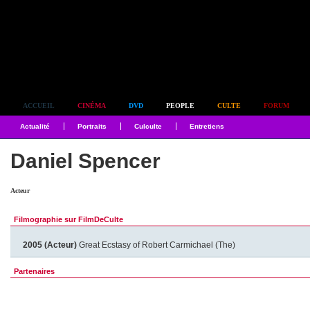
Simplement culte
ACCUEIL
CINÉMA
DVD
PEOPLE
CULTE
FORUM
Actualité
Portraits
Culculte
Entretiens
Daniel Spencer
Acteur
Filmographie sur FilmDeCulte
2005 (Acteur)
Great Ecstasy of Robert Carmichael (The)
Partenaires