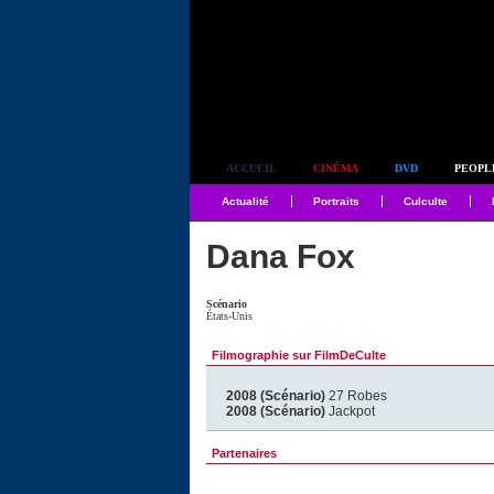
Simplement culte
ACCUEIL
CINÉMA
DVD
PEOPL
Actualité
Portraits
Culculte
Dana Fox
Scénario
États-Unis
Filmographie sur FilmDeCulte
2008 (Scénario)
27 Robes
2008 (Scénario)
Jackpot
Partenaires