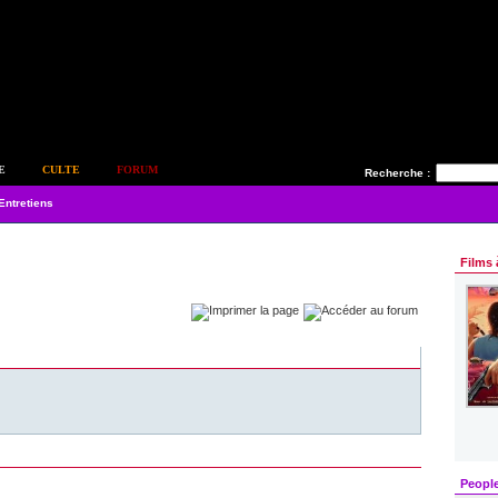
E
CULTE
FORUM
Recherche :
Entretiens
Films 
Peopl