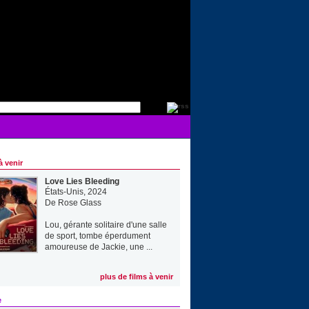
à venir
Love Lies Bleeding
États-Unis, 2024
De
Rose Glass
Lou, gérante solitaire d'une salle
de sport, tombe éperdument
amoureuse de Jackie, une ...
plus de films à venir
e