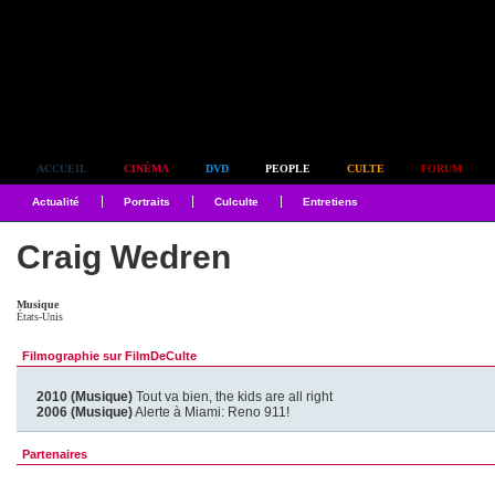
Simplement culte
ACCUEIL
CINÉMA
DVD
PEOPLE
CULTE
FORUM
Actualité
Portraits
Culculte
Entretiens
Craig Wedren
Musique
États-Unis
Filmographie sur FilmDeCulte
2010 (Musique)
Tout va bien, the kids are all right
2006 (Musique)
Alerte à Miami: Reno 911!
Partenaires