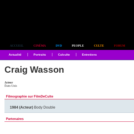
Simplement culte
ACCUEIL
CINÉMA
DVD
PEOPLE
CULTE
FORUM
Actualité
Portraits
Culculte
Entretiens
Craig Wasson
Acteur
États-Unis
Filmographie sur FilmDeCulte
1984 (Acteur)
Body Double
Partenaires