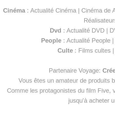
Cinéma
:
Actualité Cinéma
|
Cinéma de A
Réalisateur
Dvd
:
Actualité DVD
|
D
People
:
Actualité People
Culte
:
Films cultes
Partenaire Voyage:
Cré
Vous êtes un amateur de produits
b
Comme les protagonistes du film Five, v
jusqu'à
acheter 