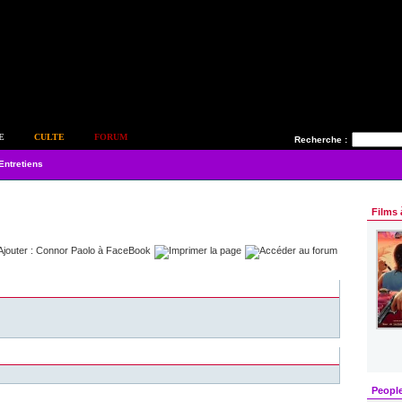
E
CULTE
FORUM
Recherche :
Entretiens
Films 
Peopl