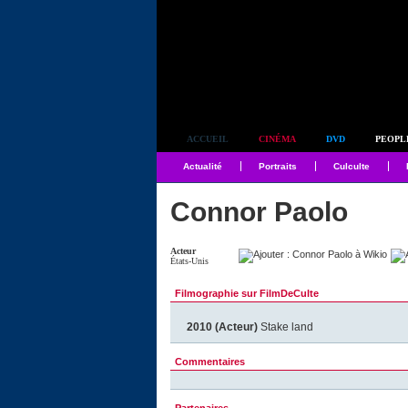
Simplement culte
ACCUEIL
CINÉMA
DVD
PEOPL
Actualité
Portraits
Culculte
Connor Paolo
Acteur
États-Unis
Filmographie sur FilmDeCulte
2010 (Acteur)
Stake land
Commentaires