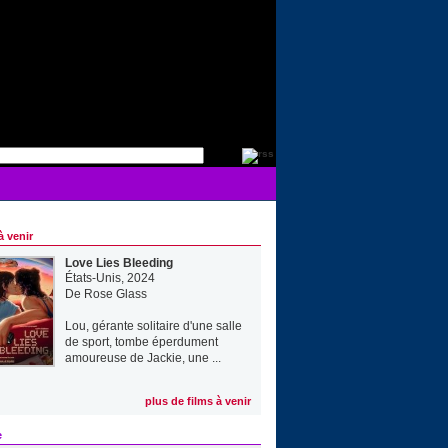
à venir
Love Lies Bleeding
États-Unis, 2024
De
Rose Glass
Lou, gérante solitaire d'une salle
de sport, tombe éperdument
amoureuse de Jackie, une ...
plus de films à venir
e